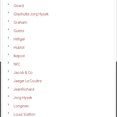
Girard
Glashutte Jorg Hysek
Graham
Guess
Hilfiger
Hublot
Ikepod
IWC
Jacob & Co
Jaeger Le Coultre
JeanRichard
Jorg Hysek
Longines
Louis Vuitton