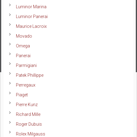
Luminor Marina
Luminor Panerai
Maurice Lacroix
Movado
Omega
Panerai
Parmigiani
Patek Phillippe
Perregaux
Piaget
Pierre Kunz
Richard Mille
Roger Dubuis
Rolex Milgauss