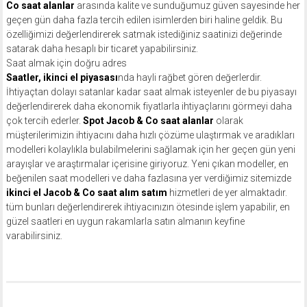
Co saat alanlar
arasında kalite ve sunduğumuz güven sayesinde her
geçen gün daha fazla tercih edilen isimlerden biri haline geldik. Bu
özelliğimizi değerlendirerek satmak istediğiniz saatinizi değerinde
satarak daha hesaplı bir ticaret yapabilirsiniz.
Saat almak için doğru adres
Saatler, ikinci el piyasası
nda hayli rağbet gören değerlerdir.
İhtiyaçtan dolayı satanlar kadar saat almak isteyenler de bu piyasayı
değerlendirerek daha ekonomik fiyatlarla ihtiyaçlarını görmeyi daha
çok tercih ederler.
Spot Jacob & Co saat alanlar
olarak
müşterilerimizin ihtiyacını daha hızlı çözüme ulaştırmak ve aradıkları
modelleri kolaylıkla bulabilmelerini sağlamak için her geçen gün yeni
arayışlar ve araştırmalar içerisine giriyoruz. Yeni çıkan modeller, en
beğenilen saat modelleri ve daha fazlasına yer verdiğimiz sitemizde
ikinci el Jacob & Co saat alım satım
hizmetleri de yer almaktadır.
tüm bunları değerlendirerek ihtiyacınızın ötesinde işlem yapabilir, en
güzel saatleri en uygun rakamlarla satın almanın keyfine
varabilirsiniz.