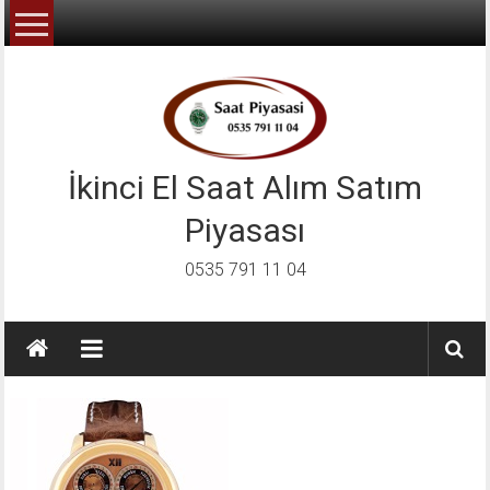
İçeriğe
geç
İkinci El Saat Alım Satım
Piyasası
0535 791 11 04