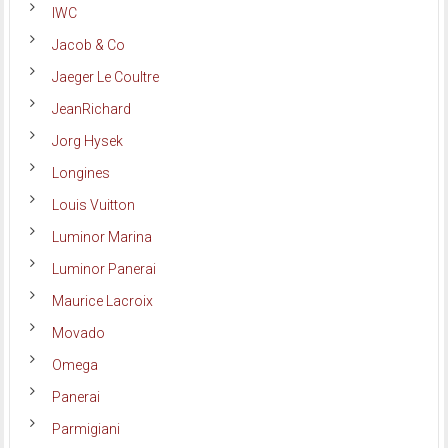
IWC
Jacob & Co
Jaeger Le Coultre
JeanRichard
Jorg Hysek
Longines
Louis Vuitton
Luminor Marina
Luminor Panerai
Maurice Lacroix
Movado
Omega
Panerai
Parmigiani