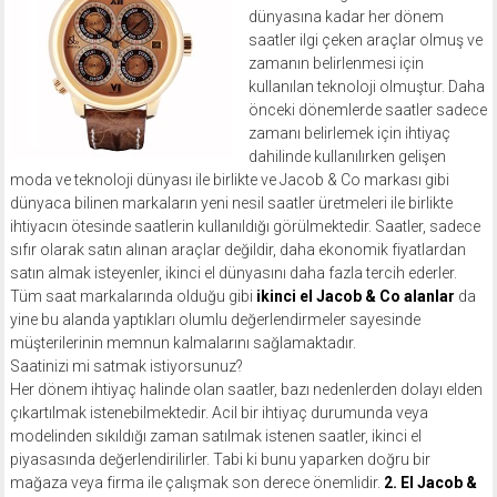
dünyasına kadar her dönem
saatler ilgi çeken araçlar olmuş ve
zamanın belirlenmesi için
kullanılan teknoloji olmuştur. Daha
önceki dönemlerde saatler sadece
zamanı belirlemek için ihtiyaç
dahilinde kullanılırken gelişen
moda ve teknoloji dünyası ile birlikte ve Jacob & Co markası gibi
dünyaca bilinen markaların yeni nesil saatler üretmeleri ile birlikte
ihtiyacın ötesinde saatlerin kullanıldığı görülmektedir. Saatler, sadece
sıfır olarak satın alınan araçlar değildir, daha ekonomik fiyatlardan
satın almak isteyenler, ikinci el dünyasını daha fazla tercih ederler.
Tüm saat markalarında olduğu gibi
ikinci el Jacob & Co alanlar
da
yine bu alanda yaptıkları olumlu değerlendirmeler sayesinde
müşterilerinin memnun kalmalarını sağlamaktadır.
Saatinizi mi satmak istiyorsunuz?
Her dönem ihtiyaç halinde olan saatler, bazı nedenlerden dolayı elden
çıkartılmak istenebilmektedir. Acil bir ihtiyaç durumunda veya
modelinden sıkıldığı zaman satılmak istenen saatler, ikinci el
piyasasında değerlendirilirler. Tabi ki bunu yaparken doğru bir
mağaza veya firma ile çalışmak son derece önemlidir.
2. El Jacob &