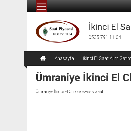
İçeriğe
geç
İkinci El S
0535 791 11 04
Anasayfa
İkinci El Saat Alım Satı
Ümraniye İkinci El 
Ümraniye İkinci El Chronoswiss Saat