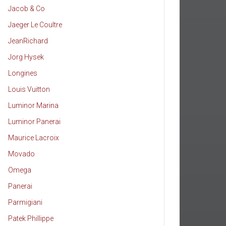
Jacob & Co
Jaeger Le Coultre
JeanRichard
Jorg Hysek
Longines
Louis Vuitton
Luminor Marina
Luminor Panerai
Maurice Lacroix
Movado
Omega
Panerai
Parmigiani
Patek Phillippe