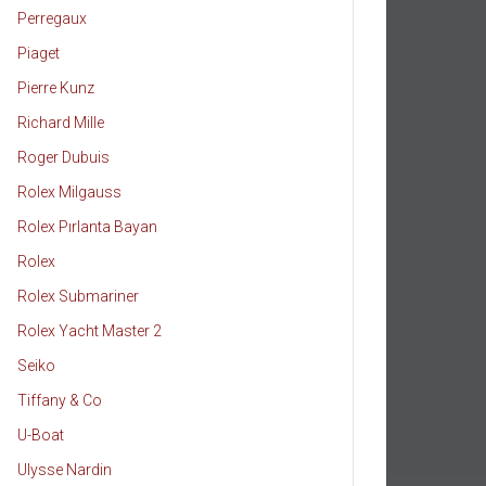
Perregaux
Piaget
Pierre Kunz
Richard Mille
Roger Dubuis
Rolex Milgauss
Rolex Pırlanta Bayan
Rolex
Rolex Submariner
Rolex Yacht Master 2
Seiko
Tiffany & Co
U-Boat
Ulysse Nardin