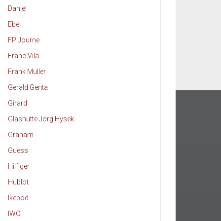
Daniel
Ebel
FP Journe
Franc Vila
Frank Muller
Gerald Genta
Girard
Glashutte Jorg Hysek
Graham
Guess
Hilfiger
Hublot
Ikepod
IWC