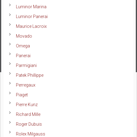
Luminor Marina
Luminor Panerai
Maurice Lacroix
Movado
Omega
Panerai
Parmigiani
Patek Phillippe
Perregaux
Piaget
Pierre Kunz
Richard Mille
Roger Dubuis
Rolex Milgauss