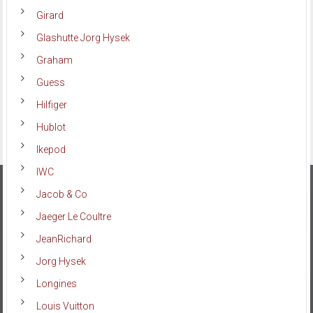
Girard
Glashutte Jorg Hysek
Graham
Guess
Hilfiger
Hublot
Ikepod
IWC
Jacob & Co
Jaeger Le Coultre
JeanRichard
Jorg Hysek
Longines
Louis Vuitton