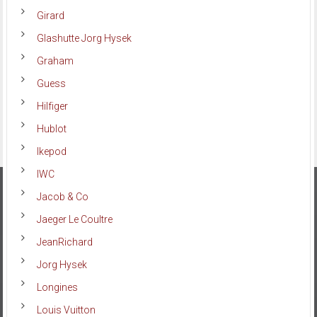
Girard
Glashutte Jorg Hysek
Graham
Guess
Hilfiger
Hublot
Ikepod
IWC
Jacob & Co
Jaeger Le Coultre
JeanRichard
Jorg Hysek
Longines
Louis Vuitton