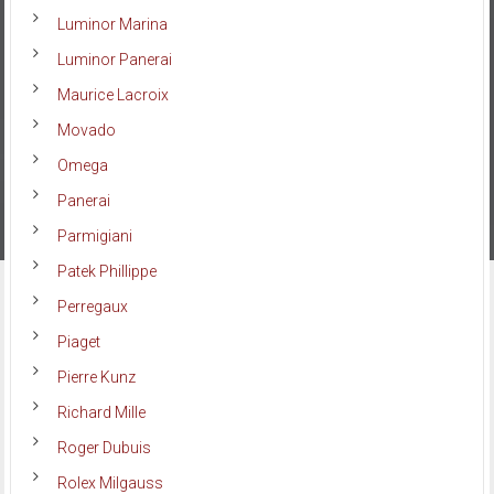
Luminor Marina
Luminor Panerai
Maurice Lacroix
Movado
Omega
Panerai
Parmigiani
Patek Phillippe
Perregaux
Piaget
Pierre Kunz
Richard Mille
Roger Dubuis
Rolex Milgauss