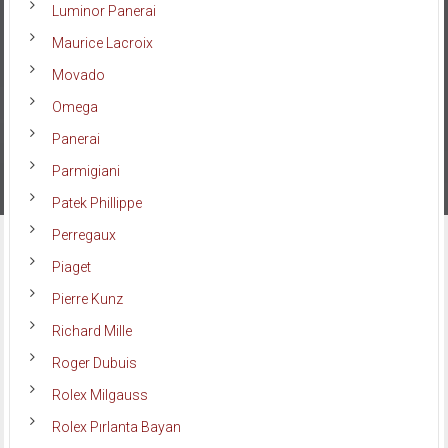
Luminor Panerai
Maurice Lacroix
Movado
Omega
Panerai
Parmigiani
Patek Phillippe
Perregaux
Piaget
Pierre Kunz
Richard Mille
Roger Dubuis
Rolex Milgauss
Rolex Pırlanta Bayan