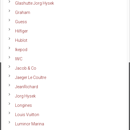
Glashutte Jorg Hysek
Graham
Guess
Hilfiger
Hublot
Ikepod
IWC
Jacob & Co
Jaeger Le Coultre
JeanRichard
Jorg Hysek
Longines
Louis Vuitton
Luminor Marina