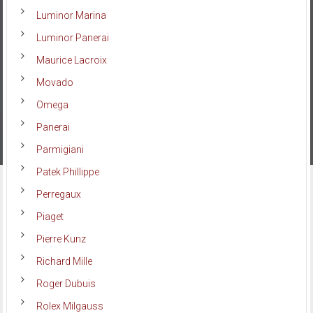
Luminor Marina
Luminor Panerai
Maurice Lacroix
Movado
Omega
Panerai
Parmigiani
Patek Phillippe
Perregaux
Piaget
Pierre Kunz
Richard Mille
Roger Dubuis
Rolex Milgauss