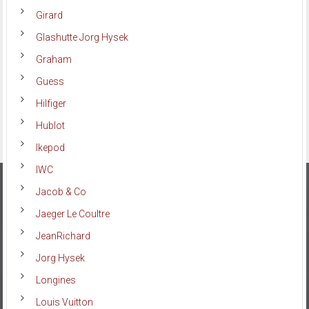
Girard
Glashutte Jorg Hysek
Graham
Guess
Hilfiger
Hublot
Ikepod
IWC
Jacob & Co
Jaeger Le Coultre
JeanRichard
Jorg Hysek
Longines
Louis Vuitton