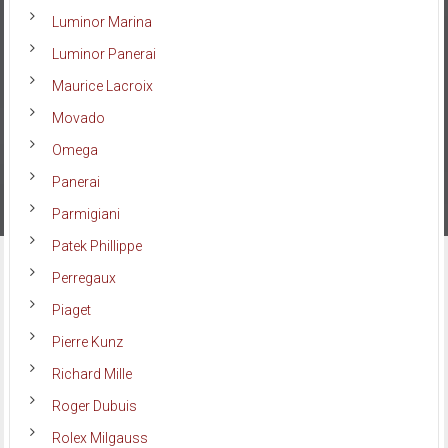
Luminor Marina
Luminor Panerai
Maurice Lacroix
Movado
Omega
Panerai
Parmigiani
Patek Phillippe
Perregaux
Piaget
Pierre Kunz
Richard Mille
Roger Dubuis
Rolex Milgauss