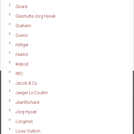
Girard
Glashutte Jorg Hysek
Graham
Guess
Hilfiger
Hublot
Ikepod
IWC
Jacob & Co
Jaeger Le Coultre
JeanRichard
Jorg Hysek
Longines
Louis Vuitton