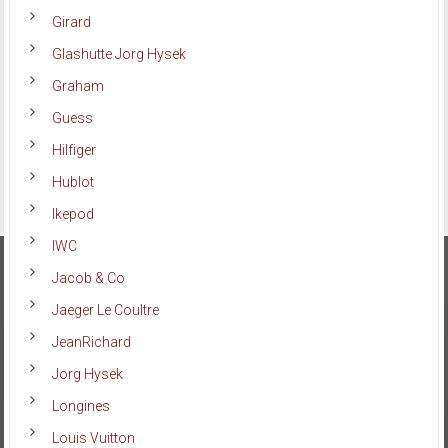
Girard
Glashutte Jorg Hysek
Graham
Guess
Hilfiger
Hublot
Ikepod
IWC
Jacob & Co
Jaeger Le Coultre
JeanRichard
Jorg Hysek
Longines
Louis Vuitton