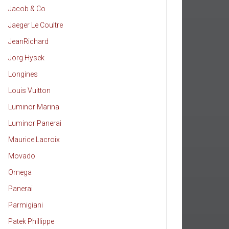
Jacob & Co
Jaeger Le Coultre
JeanRichard
Jorg Hysek
Longines
Louis Vuitton
Luminor Marina
Luminor Panerai
Maurice Lacroix
Movado
Omega
Panerai
Parmigiani
Patek Phillippe