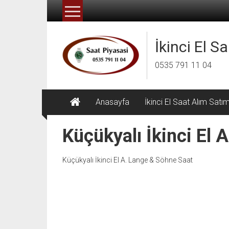
İçeriğe
geç
İkinci El S
0535 791 11 04
Anasayfa
İkinci El Saat Alım Satı
Küçükyalı İkinci El 
Küçükyalı İkinci El A. Lange & Söhne Saat