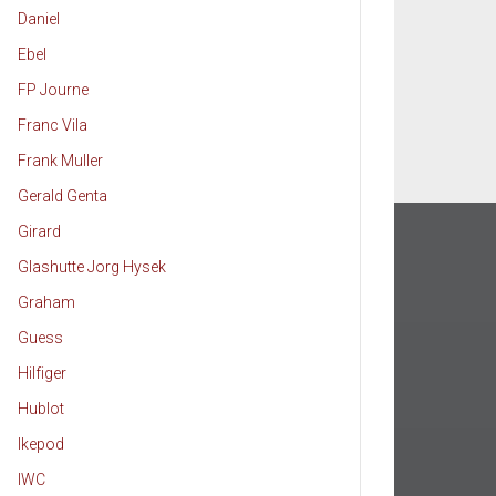
Daniel
Ebel
FP Journe
Franc Vila
Frank Muller
Gerald Genta
Girard
Glashutte Jorg Hysek
Graham
Guess
Hilfiger
Hublot
Ikepod
IWC