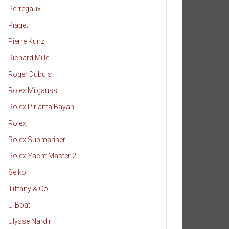
Perregaux
Piaget
Pierre Kunz
Richard Mille
Roger Dubuis
Rolex Milgauss
Rolex Pırlanta Bayan
Rolex
Rolex Submariner
Rolex Yacht Master 2
Seiko
Tiffany & Co
U-Boat
Ulysse Nardin