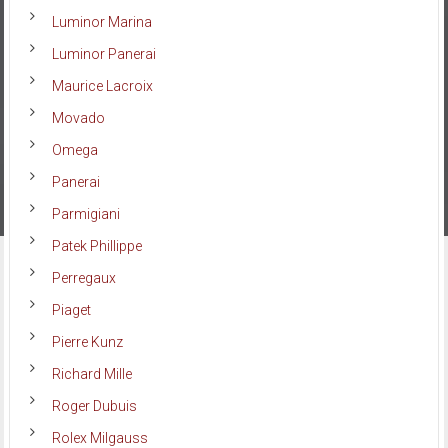
Luminor Marina
Luminor Panerai
Maurice Lacroix
Movado
Omega
Panerai
Parmigiani
Patek Phillippe
Perregaux
Piaget
Pierre Kunz
Richard Mille
Roger Dubuis
Rolex Milgauss