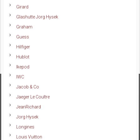
Girard
Glashutte Jorg Hysek
Graham
Guess
Hilfiger
Hublot
Ikepod
IWC
Jacob & Co
Jaeger Le Coultre
JeanRichard
Jorg Hysek
Longines
Louis Vuitton