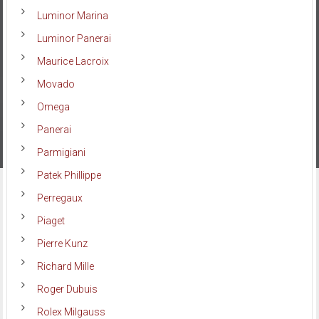
Luminor Marina
Luminor Panerai
Maurice Lacroix
Movado
Omega
Panerai
Parmigiani
Patek Phillippe
Perregaux
Piaget
Pierre Kunz
Richard Mille
Roger Dubuis
Rolex Milgauss