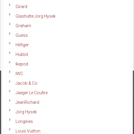
Girard
Glashutte Jorg Hysek
Graham
Guess
Hilfiger
Hublot
Ikepod
IWC
Jacob & Co
Jaeger Le Coultre
JeanRichard
Jorg Hysek
Longines
Louis Vuitton