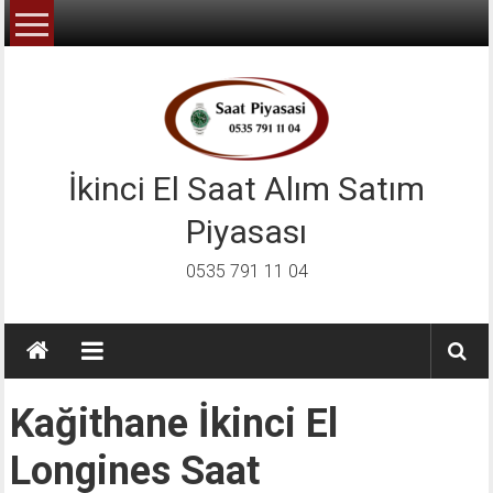
İçeriğe
geç
İkinci El Saat Alım Satım
Piyasası
0535 791 11 04
Kağithane İkinci El
Longines Saat