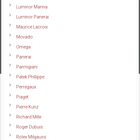
Luminor Marina
Luminor Panerai
Maurice Lacroix
Movado
Omega
Panerai
Parmigiani
Patek Phillippe
Perregaux
Piaget
Pierre Kunz
Richard Mille
Roger Dubuis
Rolex Milgauss