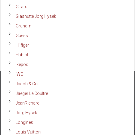
Girard
Glashutte Jorg Hysek
Graham
Guess
Hilfiger
Hublot
Ikepod
IWC
Jacob & Co
Jaeger Le Coultre
JeanRichard
Jorg Hysek
Longines
Louis Vuitton