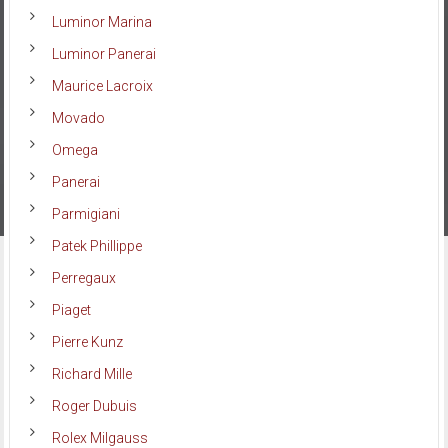
Luminor Marina
Luminor Panerai
Maurice Lacroix
Movado
Omega
Panerai
Parmigiani
Patek Phillippe
Perregaux
Piaget
Pierre Kunz
Richard Mille
Roger Dubuis
Rolex Milgauss