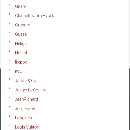
Girard
Glashutte Jorg Hysek
Graham
Guess
Hilfiger
Hublot
Ikepod
IWC
Jacob & Co
Jaeger Le Coultre
JeanRichard
Jorg Hysek
Longines
Louis Vuitton