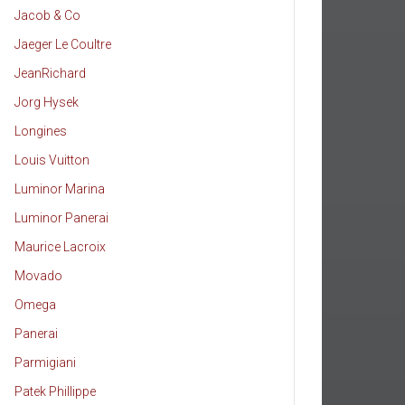
Jacob & Co
Jaeger Le Coultre
JeanRichard
Jorg Hysek
Longines
Louis Vuitton
Luminor Marina
Luminor Panerai
Maurice Lacroix
Movado
Omega
Panerai
Parmigiani
Patek Phillippe