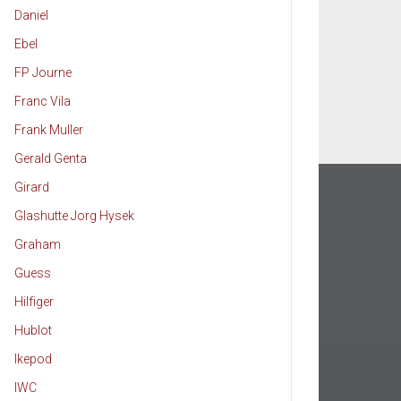
Daniel
Ebel
FP Journe
Franc Vila
Frank Muller
Gerald Genta
Girard
Glashutte Jorg Hysek
Graham
Guess
Hilfiger
Hublot
Ikepod
IWC