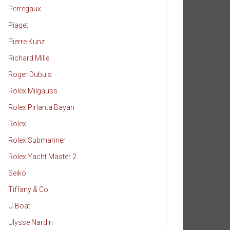
Perregaux
Piaget
Pierre Kunz
Richard Mille
Roger Dubuis
Rolex Milgauss
Rolex Pırlanta Bayan
Rolex
Rolex Submariner
Rolex Yacht Master 2
Seiko
Tiffany & Co
U-Boat
Ulysse Nardin