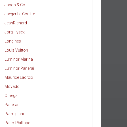
Jacob & Co
Jaeger Le Coultre
JeanRichard
Jorg Hysek
Longines
Louis Vuitton
Luminor Marina
Luminor Panerai
Maurice Lacroix
Movado
Omega
Panerai
Parmigiani
Patek Phillippe