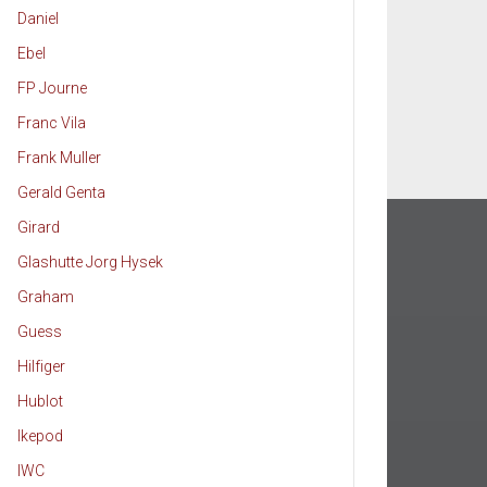
Daniel
Ebel
FP Journe
Franc Vila
Frank Muller
Gerald Genta
Girard
Glashutte Jorg Hysek
Graham
Guess
Hilfiger
Hublot
Ikepod
IWC