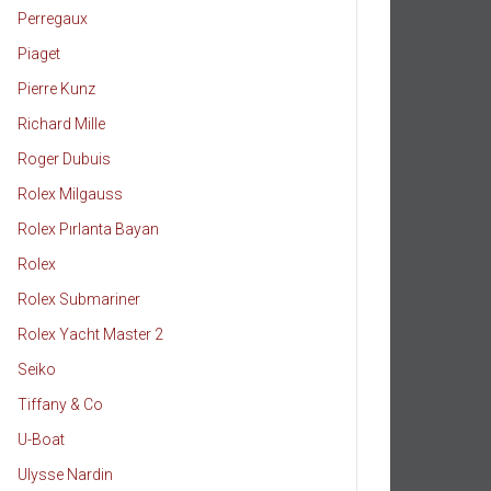
Perregaux
Piaget
Pierre Kunz
Richard Mille
Roger Dubuis
Rolex Milgauss
Rolex Pırlanta Bayan
Rolex
Rolex Submariner
Rolex Yacht Master 2
Seiko
Tiffany & Co
U-Boat
Ulysse Nardin