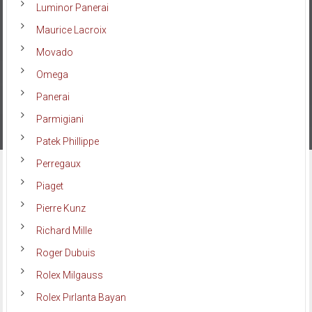
Luminor Panerai
Maurice Lacroix
Movado
Omega
Panerai
Parmigiani
Patek Phillippe
Perregaux
Piaget
Pierre Kunz
Richard Mille
Roger Dubuis
Rolex Milgauss
Rolex Pırlanta Bayan