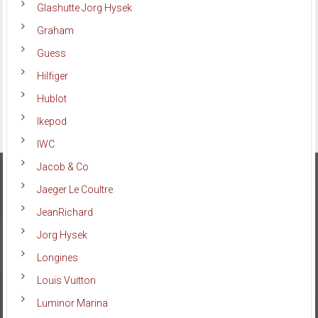
Glashutte Jorg Hysek
Graham
Guess
Hilfiger
Hublot
Ikepod
IWC
Jacob & Co
Jaeger Le Coultre
JeanRichard
Jorg Hysek
Longines
Louis Vuitton
Luminor Marina