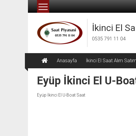
İçeriğe
geç
İkinci El S
0535 791 11 04
Anasayfa
İkinci El Saat Alım Satı
Eyüp İkinci El U-Boa
Eyüp İkinci El U-Boat Saat