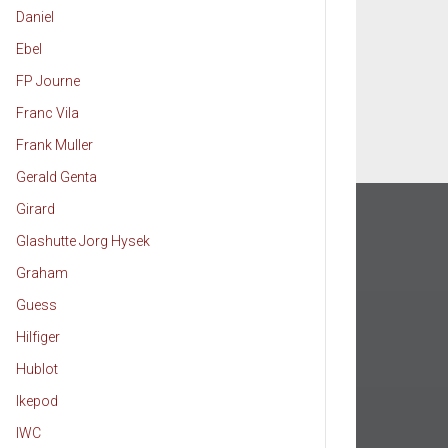
Daniel
Ebel
FP Journe
Franc Vila
Frank Muller
Gerald Genta
Girard
Glashutte Jorg Hysek
Graham
Guess
Hilfiger
Hublot
Ikepod
IWC