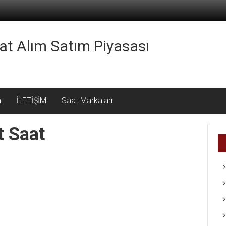
aat Alım Satım Piyasası
m
İLETİŞİM
Saat Markaları
t Saat