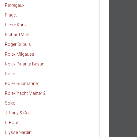
Perregaux
Piaget
Pierre Kunz
Richard Mille
Roger Dubuis
Rolex Milgauss
Rolex Pırlanta Bayan
Rolex
Rolex Submariner
Rolex Yacht Master 2
Seiko
Tiffany & Co
U-Boat
Ulysse Nardin