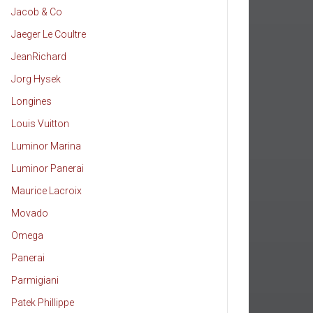
Jacob & Co
Jaeger Le Coultre
JeanRichard
Jorg Hysek
Longines
Louis Vuitton
Luminor Marina
Luminor Panerai
Maurice Lacroix
Movado
Omega
Panerai
Parmigiani
Patek Phillippe