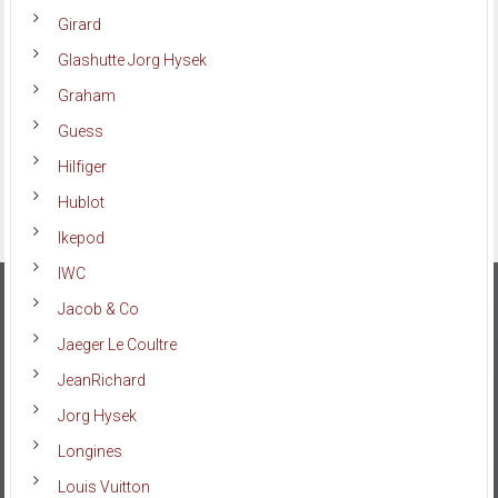
Girard
Glashutte Jorg Hysek
Graham
Guess
Hilfiger
Hublot
Ikepod
IWC
Jacob & Co
Jaeger Le Coultre
JeanRichard
Jorg Hysek
Longines
Louis Vuitton