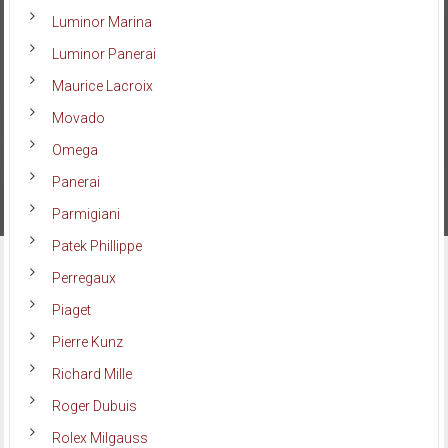
Luminor Marina
Luminor Panerai
Maurice Lacroix
Movado
Omega
Panerai
Parmigiani
Patek Phillippe
Perregaux
Piaget
Pierre Kunz
Richard Mille
Roger Dubuis
Rolex Milgauss