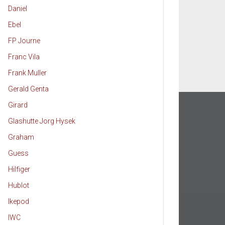
Daniel
Ebel
FP Journe
Franc Vila
Frank Muller
Gerald Genta
Girard
Glashutte Jorg Hysek
Graham
Guess
Hilfiger
Hublot
Ikepod
IWC