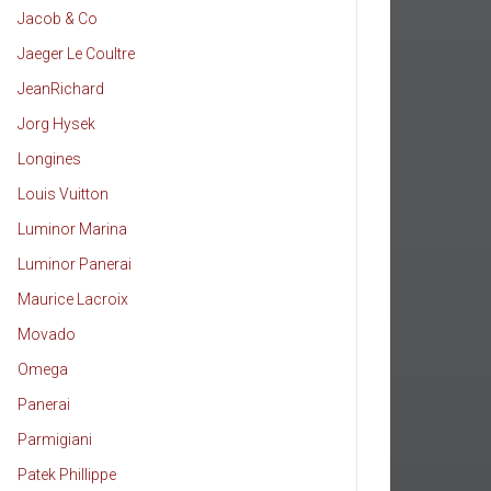
Jacob & Co
Jaeger Le Coultre
JeanRichard
Jorg Hysek
Longines
Louis Vuitton
Luminor Marina
Luminor Panerai
Maurice Lacroix
Movado
Omega
Panerai
Parmigiani
Patek Phillippe