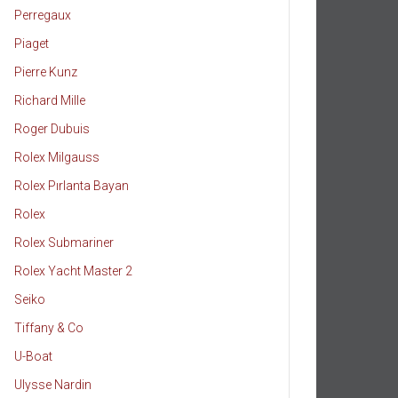
Perregaux
Piaget
Pierre Kunz
Richard Mille
Roger Dubuis
Rolex Milgauss
Rolex Pırlanta Bayan
Rolex
Rolex Submariner
Rolex Yacht Master 2
Seiko
Tiffany & Co
U-Boat
Ulysse Nardin