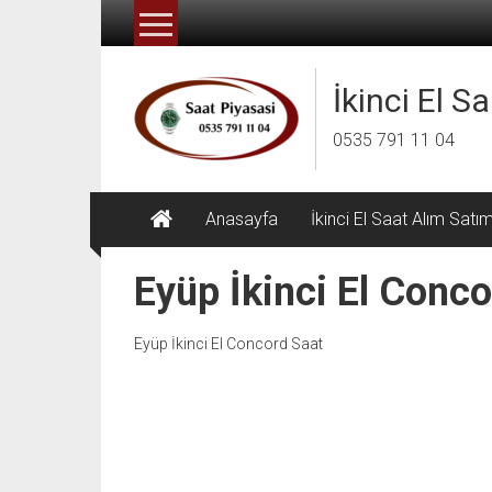
İçeriğe
geç
İkinci El S
0535 791 11 04
Anasayfa
İkinci El Saat Alım Satı
Eyüp İkinci El Conco
Eyüp İkinci El Concord Saat