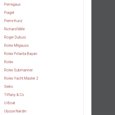
Perregaux
Piaget
Pierre Kunz
Richard Mille
Roger Dubuis
Rolex Milgauss
Rolex Pırlanta Bayan
Rolex
Rolex Submariner
Rolex Yacht Master 2
Seiko
Tiffany & Co
U-Boat
Ulysse Nardin