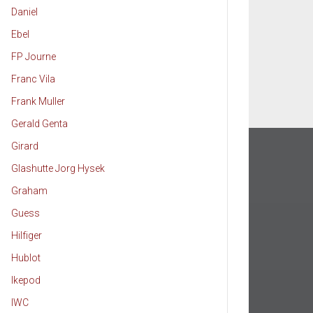
Daniel
Ebel
FP Journe
Franc Vila
Frank Muller
Gerald Genta
Girard
Glashutte Jorg Hysek
Graham
Guess
Hilfiger
Hublot
Ikepod
IWC