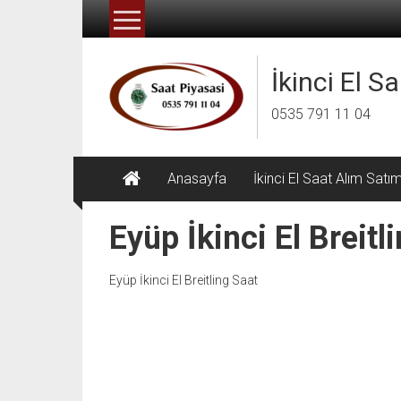
İçeriğe
geç
İkinci El S
0535 791 11 04
Anasayfa
İkinci El Saat Alım Satı
Eyüp İkinci El Breitl
Eyüp İkinci El Breitling Saat