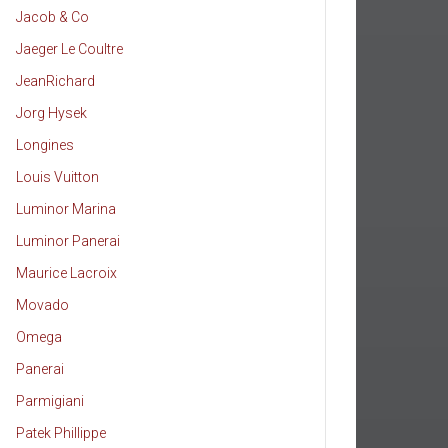
Jacob & Co
Jaeger Le Coultre
JeanRichard
Jorg Hysek
Longines
Louis Vuitton
Luminor Marina
Luminor Panerai
Maurice Lacroix
Movado
Omega
Panerai
Parmigiani
Patek Phillippe