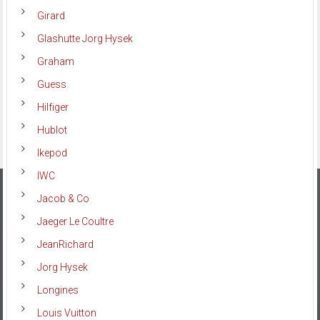
Girard
Glashutte Jorg Hysek
Graham
Guess
Hilfiger
Hublot
Ikepod
IWC
Jacob & Co
Jaeger Le Coultre
JeanRichard
Jorg Hysek
Longines
Louis Vuitton