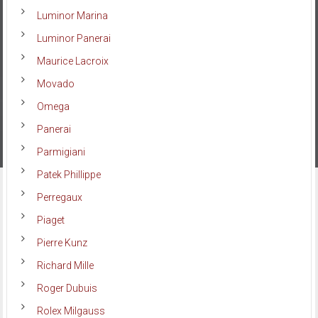
Luminor Marina
Luminor Panerai
Maurice Lacroix
Movado
Omega
Panerai
Parmigiani
Patek Phillippe
Perregaux
Piaget
Pierre Kunz
Richard Mille
Roger Dubuis
Rolex Milgauss