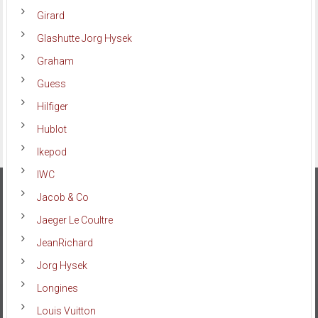
Girard
Glashutte Jorg Hysek
Graham
Guess
Hilfiger
Hublot
Ikepod
IWC
Jacob & Co
Jaeger Le Coultre
JeanRichard
Jorg Hysek
Longines
Louis Vuitton