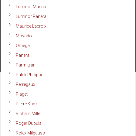
Luminor Marina
Luminor Panerai
Maurice Lacroix
Movado
Omega
Panerai
Parmigiani
Patek Phillippe
Perregaux
Piaget
Pierre Kunz
Richard Mille
Roger Dubuis
Rolex Milgauss