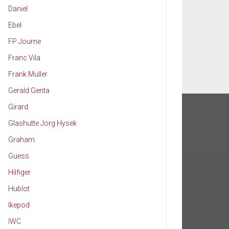
Daniel
Ebel
FP Journe
Franc Vila
Frank Muller
Gerald Genta
Girard
Glashutte Jorg Hysek
Graham
Guess
Hilfiger
Hublot
Ikepod
IWC