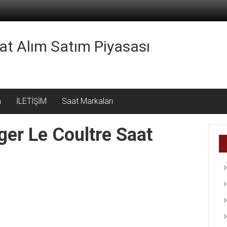
aat Alım Satım Piyasası
m
İLETİŞİM
Saat Markaları
eger Le Coultre Saat