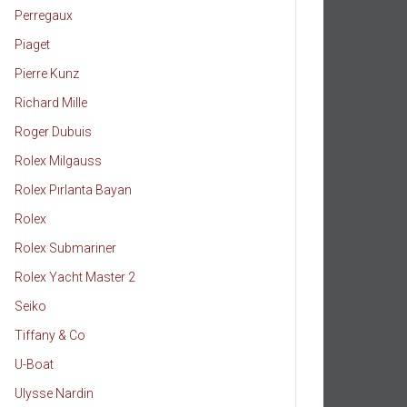
Perregaux
Piaget
Pierre Kunz
Richard Mille
Roger Dubuis
Rolex Milgauss
Rolex Pırlanta Bayan
Rolex
Rolex Submariner
Rolex Yacht Master 2
Seiko
Tiffany & Co
U-Boat
Ulysse Nardin