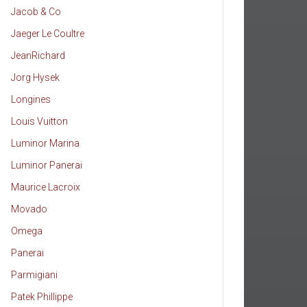
Jacob & Co
Jaeger Le Coultre
JeanRichard
Jorg Hysek
Longines
Louis Vuitton
Luminor Marina
Luminor Panerai
Maurice Lacroix
Movado
Omega
Panerai
Parmigiani
Patek Phillippe