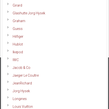
Girard
Glashutte Jorg Hysek
Graham
Guess
Hilfiger
Hublot
Ikepod
IWC
Jacob & Co
Jaeger Le Coultre
JeanRichard
Jorg Hysek
Longines
Louis Vuitton