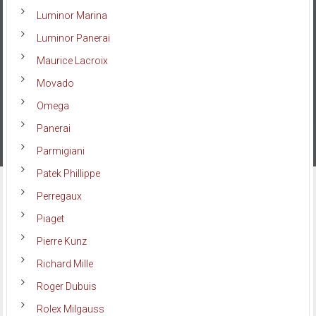
Luminor Marina
Luminor Panerai
Maurice Lacroix
Movado
Omega
Panerai
Parmigiani
Patek Phillippe
Perregaux
Piaget
Pierre Kunz
Richard Mille
Roger Dubuis
Rolex Milgauss