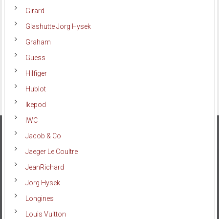
Girard
Glashutte Jorg Hysek
Graham
Guess
Hilfiger
Hublot
Ikepod
IWC
Jacob & Co
Jaeger Le Coultre
JeanRichard
Jorg Hysek
Longines
Louis Vuitton