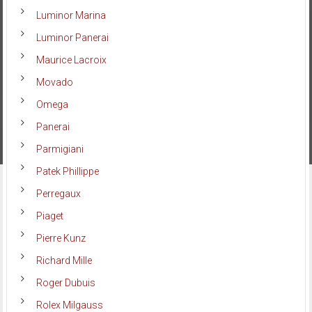
Luminor Marina
Luminor Panerai
Maurice Lacroix
Movado
Omega
Panerai
Parmigiani
Patek Phillippe
Perregaux
Piaget
Pierre Kunz
Richard Mille
Roger Dubuis
Rolex Milgauss