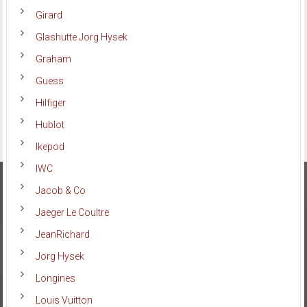
Girard
Glashutte Jorg Hysek
Graham
Guess
Hilfiger
Hublot
Ikepod
IWC
Jacob & Co
Jaeger Le Coultre
JeanRichard
Jorg Hysek
Longines
Louis Vuitton