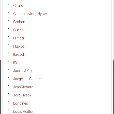
Girard
Glashutte Jorg Hysek
Graham
Guess
Hilfiger
Hublot
Ikepod
IWC
Jacob & Co
Jaeger Le Coultre
JeanRichard
Jorg Hysek
Longines
Louis Vuitton