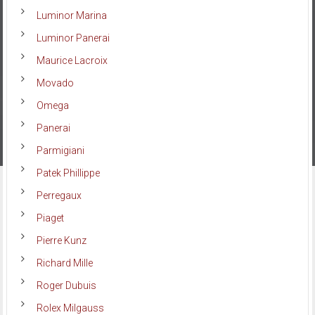
Luminor Marina
Luminor Panerai
Maurice Lacroix
Movado
Omega
Panerai
Parmigiani
Patek Phillippe
Perregaux
Piaget
Pierre Kunz
Richard Mille
Roger Dubuis
Rolex Milgauss