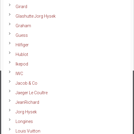
Girard
Glashutte Jorg Hysek
Graham
Guess
Hilfiger
Hublot
Ikepod
IWC
Jacob & Co
Jaeger Le Coultre
JeanRichard
Jorg Hysek
Longines
Louis Vuitton