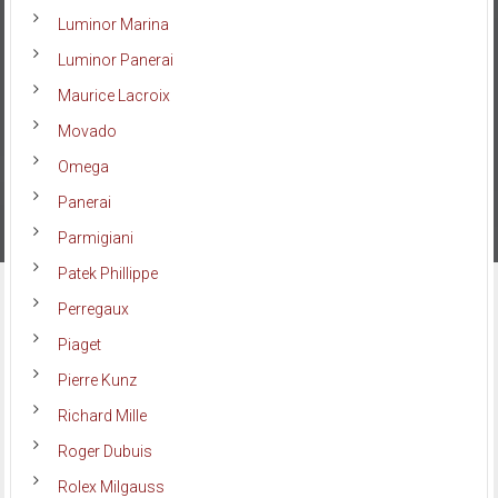
Luminor Marina
Luminor Panerai
Maurice Lacroix
Movado
Omega
Panerai
Parmigiani
Patek Phillippe
Perregaux
Piaget
Pierre Kunz
Richard Mille
Roger Dubuis
Rolex Milgauss