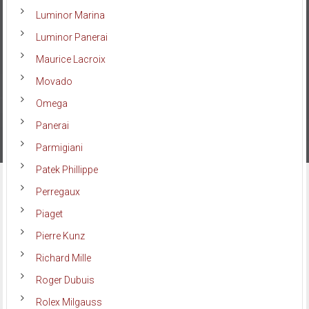
Luminor Marina
Luminor Panerai
Maurice Lacroix
Movado
Omega
Panerai
Parmigiani
Patek Phillippe
Perregaux
Piaget
Pierre Kunz
Richard Mille
Roger Dubuis
Rolex Milgauss