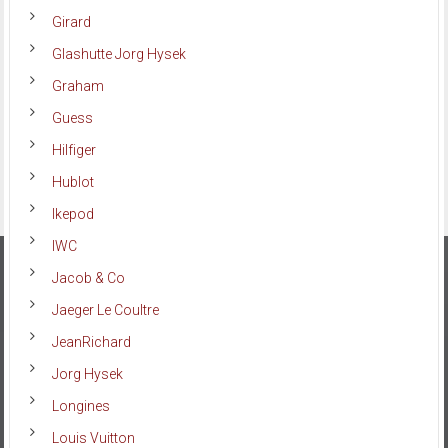
Girard
Glashutte Jorg Hysek
Graham
Guess
Hilfiger
Hublot
Ikepod
IWC
Jacob & Co
Jaeger Le Coultre
JeanRichard
Jorg Hysek
Longines
Louis Vuitton