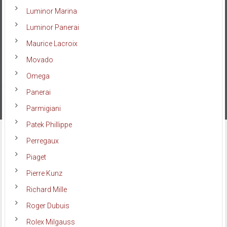
Luminor Marina
Luminor Panerai
Maurice Lacroix
Movado
Omega
Panerai
Parmigiani
Patek Phillippe
Perregaux
Piaget
Pierre Kunz
Richard Mille
Roger Dubuis
Rolex Milgauss