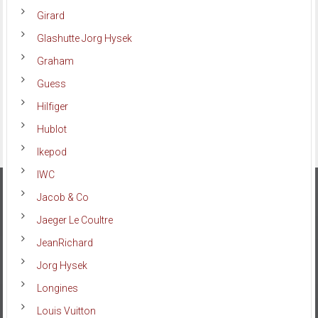
Girard
Glashutte Jorg Hysek
Graham
Guess
Hilfiger
Hublot
Ikepod
IWC
Jacob & Co
Jaeger Le Coultre
JeanRichard
Jorg Hysek
Longines
Louis Vuitton