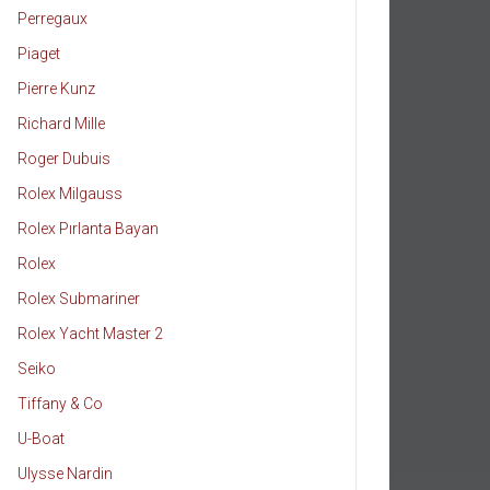
Perregaux
Piaget
Pierre Kunz
Richard Mille
Roger Dubuis
Rolex Milgauss
Rolex Pırlanta Bayan
Rolex
Rolex Submariner
Rolex Yacht Master 2
Seiko
Tiffany & Co
U-Boat
Ulysse Nardin