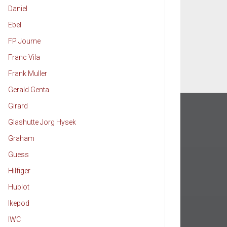
Daniel
Ebel
FP Journe
Franc Vila
Frank Muller
Gerald Genta
Girard
Glashutte Jorg Hysek
Graham
Guess
Hilfiger
Hublot
Ikepod
IWC