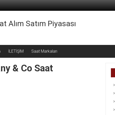
aat Alım Satım Piyasası
m
İLETİŞİM
Saat Markaları
fany & Co Saat