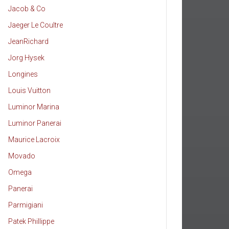
Jacob & Co
Jaeger Le Coultre
JeanRichard
Jorg Hysek
Longines
Louis Vuitton
Luminor Marina
Luminor Panerai
Maurice Lacroix
Movado
Omega
Panerai
Parmigiani
Patek Phillippe