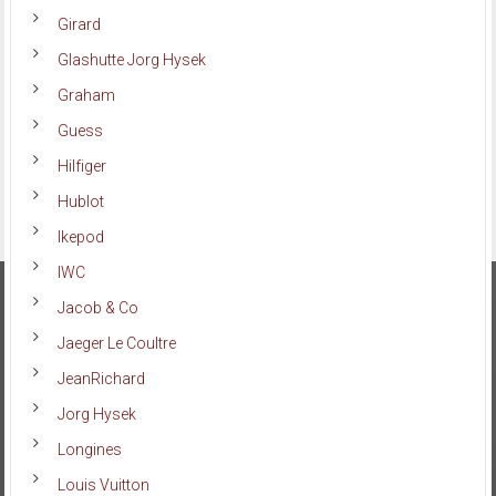
Girard
Glashutte Jorg Hysek
Graham
Guess
Hilfiger
Hublot
Ikepod
IWC
Jacob & Co
Jaeger Le Coultre
JeanRichard
Jorg Hysek
Longines
Louis Vuitton