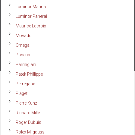
Luminor Marina
Luminor Panerai
Maurice Lacroix
Movado
Omega
Panerai
Parmigiani
Patek Phillippe
Perregaux
Piaget
Pierre Kunz
Richard Mille
Roger Dubuis
Rolex Milgauss