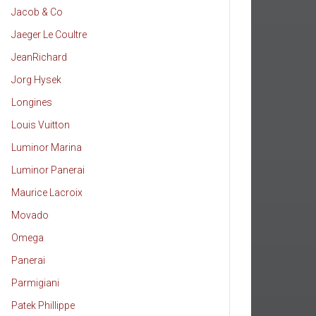
Jacob & Co
Jaeger Le Coultre
JeanRichard
Jorg Hysek
Longines
Louis Vuitton
Luminor Marina
Luminor Panerai
Maurice Lacroix
Movado
Omega
Panerai
Parmigiani
Patek Phillippe