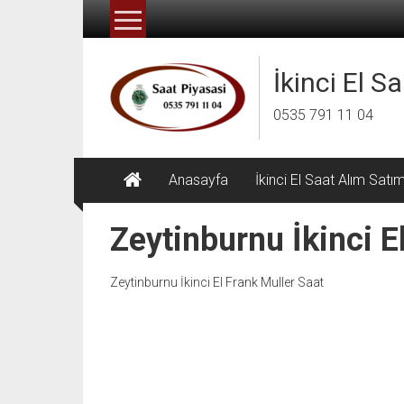
İçeriğe
geç
İkinci El S
0535 791 11 04
Anasayfa
İkinci El Saat Alım Satı
Zeytinburnu İkinci E
Zeytinburnu İkinci El Frank Muller Saat