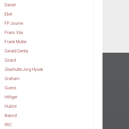
Daniel
Ebel
FP Journe
Franc Vila
Frank Muller
Gerald Genta
Girard
Glashutte Jorg Hysek
Graham
Guess
Hilfiger
Hublot
Ikepod
IWC