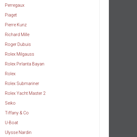
Perregaux
Piaget
Pierre Kunz
Richard Mille
Roger Dubuis
Rolex Milgauss
Rolex Pırlanta Bayan
Rolex
Rolex Submariner
Rolex Yacht Master 2
Seiko
Tiffany & Co
U-Boat
Ulysse Nardin