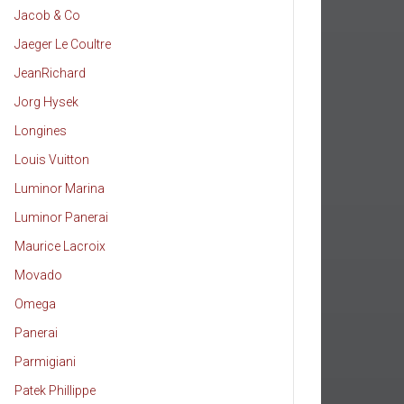
Jacob & Co
Jaeger Le Coultre
JeanRichard
Jorg Hysek
Longines
Louis Vuitton
Luminor Marina
Luminor Panerai
Maurice Lacroix
Movado
Omega
Panerai
Parmigiani
Patek Phillippe