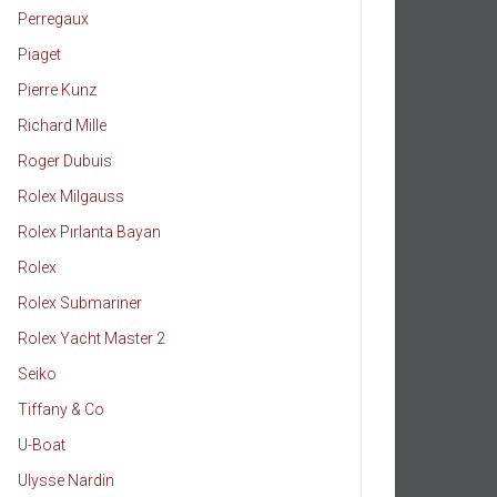
Perregaux
Piaget
Pierre Kunz
Richard Mille
Roger Dubuis
Rolex Milgauss
Rolex Pırlanta Bayan
Rolex
Rolex Submariner
Rolex Yacht Master 2
Seiko
Tiffany & Co
U-Boat
Ulysse Nardin