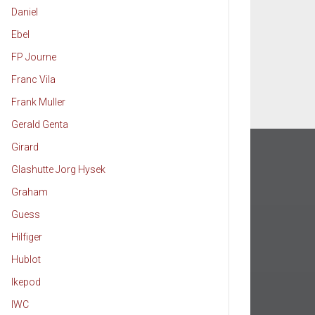
Daniel
Ebel
FP Journe
Franc Vila
Frank Muller
Gerald Genta
Girard
Glashutte Jorg Hysek
Graham
Guess
Hilfiger
Hublot
Ikepod
IWC