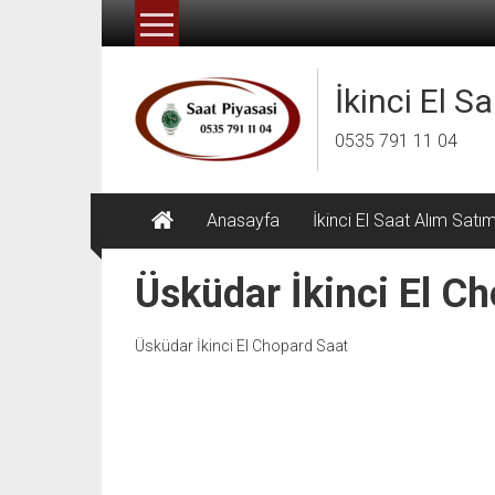
İçeriğe
geç
İkinci El S
0535 791 11 04
Anasayfa
İkinci El Saat Alım Satı
Üsküdar İkinci El C
Üsküdar İkinci El Chopard Saat