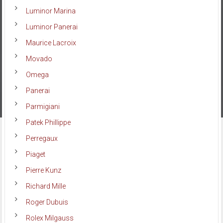
Luminor Marina
Luminor Panerai
Maurice Lacroix
Movado
Omega
Panerai
Parmigiani
Patek Phillippe
Perregaux
Piaget
Pierre Kunz
Richard Mille
Roger Dubuis
Rolex Milgauss