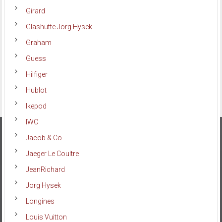
Girard
Glashutte Jorg Hysek
Graham
Guess
Hilfiger
Hublot
Ikepod
IWC
Jacob & Co
Jaeger Le Coultre
JeanRichard
Jorg Hysek
Longines
Louis Vuitton