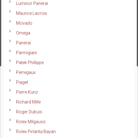
Luminor Panerai
Maurice Lacroix
Movado
Omega
Panerai
Parmigiani
Patek Phillippe
Perregaux
Piaget
Pierre Kunz
Richard Mille
Roger Dubuis
Rolex Milgauss
Rolex Pırlanta Bayan