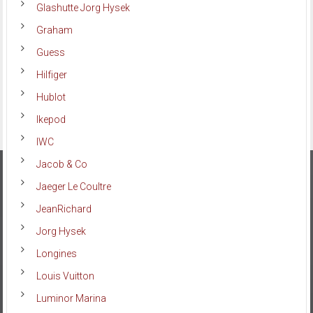
Glashutte Jorg Hysek
Graham
Guess
Hilfiger
Hublot
Ikepod
IWC
Jacob & Co
Jaeger Le Coultre
JeanRichard
Jorg Hysek
Longines
Louis Vuitton
Luminor Marina