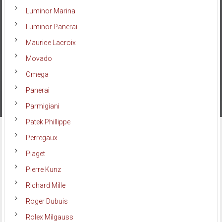
Luminor Marina
Luminor Panerai
Maurice Lacroix
Movado
Omega
Panerai
Parmigiani
Patek Phillippe
Perregaux
Piaget
Pierre Kunz
Richard Mille
Roger Dubuis
Rolex Milgauss