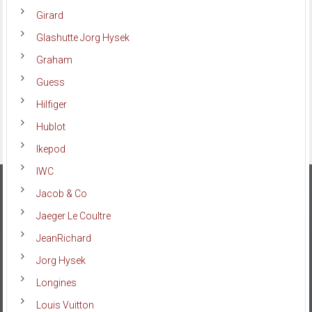
Girard
Glashutte Jorg Hysek
Graham
Guess
Hilfiger
Hublot
Ikepod
IWC
Jacob & Co
Jaeger Le Coultre
JeanRichard
Jorg Hysek
Longines
Louis Vuitton