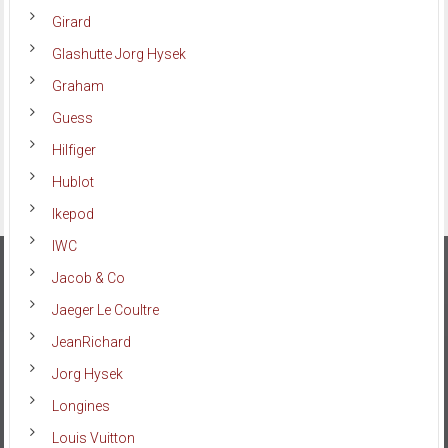
Girard
Glashutte Jorg Hysek
Graham
Guess
Hilfiger
Hublot
Ikepod
IWC
Jacob & Co
Jaeger Le Coultre
JeanRichard
Jorg Hysek
Longines
Louis Vuitton