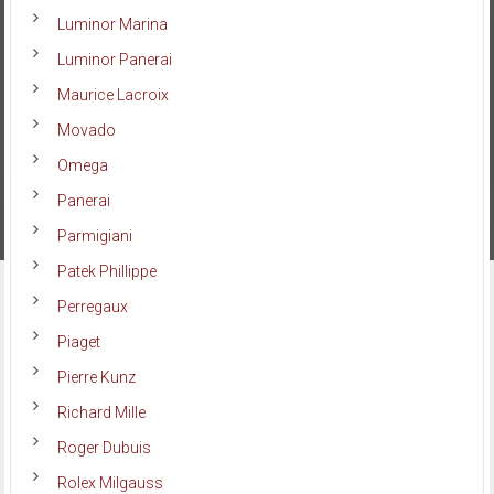
Luminor Marina
Luminor Panerai
Maurice Lacroix
Movado
Omega
Panerai
Parmigiani
Patek Phillippe
Perregaux
Piaget
Pierre Kunz
Richard Mille
Roger Dubuis
Rolex Milgauss