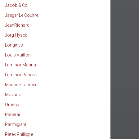
Jacob & Co
Jaeger Le Coultre
JeanRichard
Jorg Hysek
Longines
Louis Vuitton
Luminor Marina
Luminor Panerai
Maurice Lacroix
Movado
Omega
Panerai
Parmigiani
Patek Phillippe