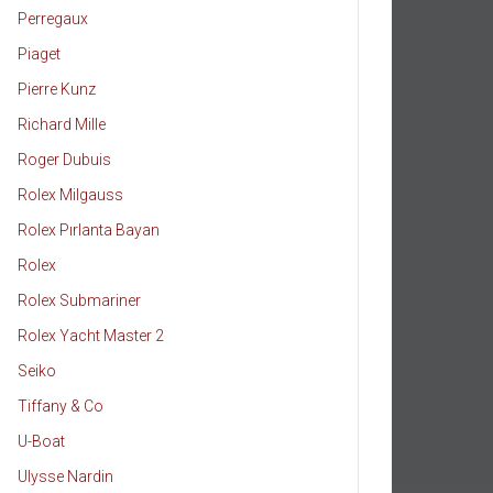
Perregaux
Piaget
Pierre Kunz
Richard Mille
Roger Dubuis
Rolex Milgauss
Rolex Pırlanta Bayan
Rolex
Rolex Submariner
Rolex Yacht Master 2
Seiko
Tiffany & Co
U-Boat
Ulysse Nardin