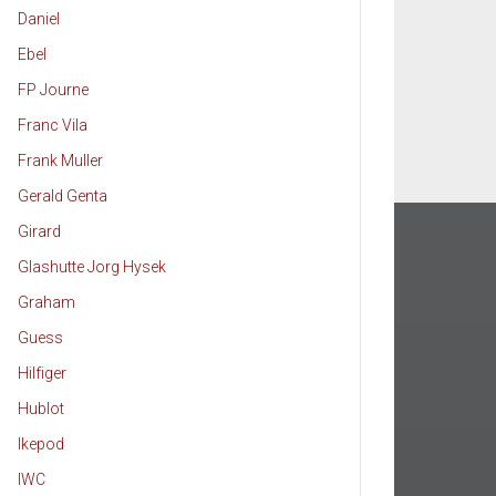
Daniel
Ebel
FP Journe
Franc Vila
Frank Muller
Gerald Genta
Girard
Glashutte Jorg Hysek
Graham
Guess
Hilfiger
Hublot
Ikepod
IWC