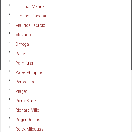
Luminor Marina
Luminor Panerai
Maurice Lacroix
Movado
Omega
Panerai
Parmigiani
Patek Phillippe
Perregaux
Piaget
Pierre Kunz
Richard Mille
Roger Dubuis
Rolex Milgauss