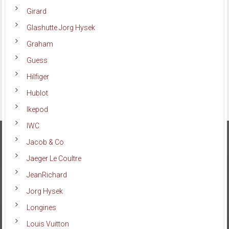
Girard
Glashutte Jorg Hysek
Graham
Guess
Hilfiger
Hublot
Ikepod
IWC
Jacob & Co
Jaeger Le Coultre
JeanRichard
Jorg Hysek
Longines
Louis Vuitton