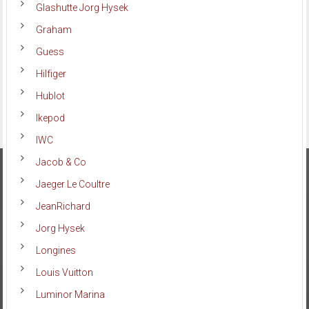
Glashutte Jorg Hysek
Graham
Guess
Hilfiger
Hublot
Ikepod
IWC
Jacob & Co
Jaeger Le Coultre
JeanRichard
Jorg Hysek
Longines
Louis Vuitton
Luminor Marina