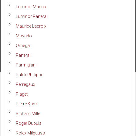
Luminor Marina
Luminor Panerai
Maurice Lacroix
Movado
Omega
Panerai
Parmigiani
Patek Phillippe
Perregaux
Piaget
Pierre Kunz
Richard Mille
Roger Dubuis
Rolex Milgauss