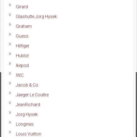
Girard
Glashutte Jorg Hysek
Graham
Guess
Hilfiger
Hublot
Ikepod
IWC
Jacob & Co
Jaeger Le Coultre
JeanRichard
Jorg Hysek
Longines
Louis Vuitton