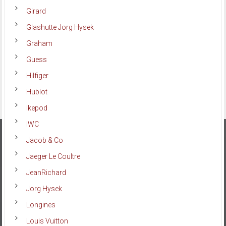
Girard
Glashutte Jorg Hysek
Graham
Guess
Hilfiger
Hublot
Ikepod
IWC
Jacob & Co
Jaeger Le Coultre
JeanRichard
Jorg Hysek
Longines
Louis Vuitton