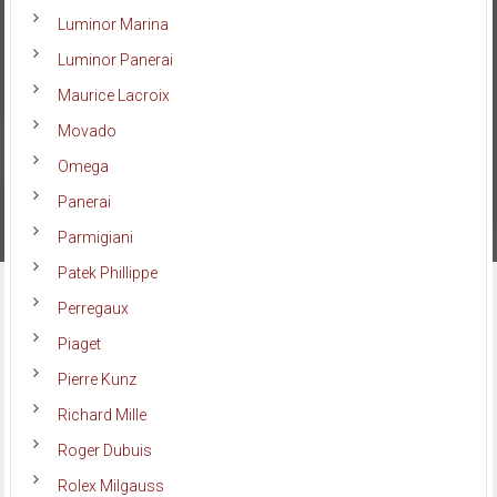
Luminor Marina
Luminor Panerai
Maurice Lacroix
Movado
Omega
Panerai
Parmigiani
Patek Phillippe
Perregaux
Piaget
Pierre Kunz
Richard Mille
Roger Dubuis
Rolex Milgauss