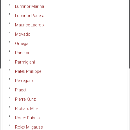
Luminor Marina
Luminor Panerai
Maurice Lacroix
Movado
Omega
Panerai
Parmigiani
Patek Phillippe
Perregaux
Piaget
Pierre Kunz
Richard Mille
Roger Dubuis
Rolex Milgauss