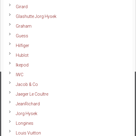
Girard
Glashutte Jorg Hysek
Graham
Guess
Hilfiger
Hublot
Ikepod
IWC
Jacob & Co
Jaeger Le Coultre
JeanRichard
Jorg Hysek
Longines
Louis Vuitton