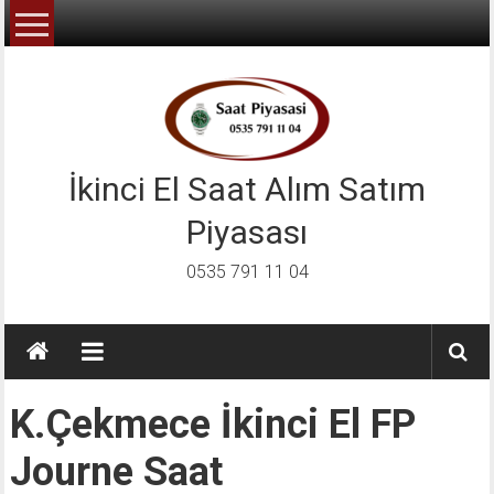
İçeriğe
geç
İkinci El Saat Alım Satım
Piyasası
0535 791 11 04
K.çekmece İkinci El FP
Journe Saat