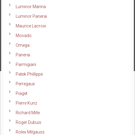
Luminor Marina
Luminor Panerai
Maurice Lacroix
Movado
Omega
Panerai
Parmigiani
Patek Phillippe
Perregaux
Piaget
Pierre Kunz
Richard Mille
Roger Dubuis
Rolex Milgauss