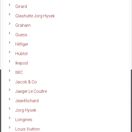
Girard
Glashutte Jorg Hysek
Graham
Guess
Hilfiger
Hublot
Ikepod
IWC
Jacob & Co
Jaeger Le Coultre
JeanRichard
Jorg Hysek
Longines
Louis Vuitton