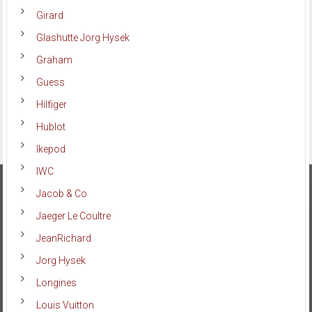
Girard
Glashutte Jorg Hysek
Graham
Guess
Hilfiger
Hublot
Ikepod
IWC
Jacob & Co
Jaeger Le Coultre
JeanRichard
Jorg Hysek
Longines
Louis Vuitton