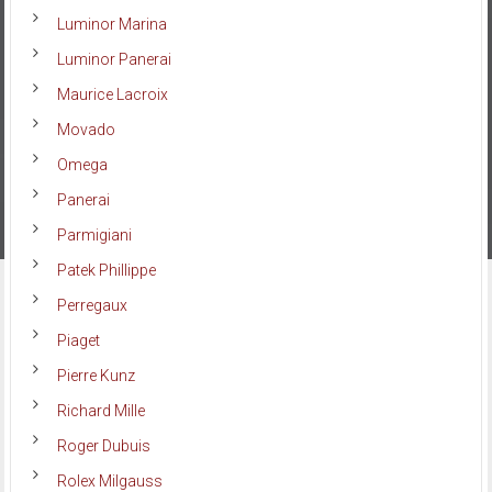
Luminor Marina
Luminor Panerai
Maurice Lacroix
Movado
Omega
Panerai
Parmigiani
Patek Phillippe
Perregaux
Piaget
Pierre Kunz
Richard Mille
Roger Dubuis
Rolex Milgauss