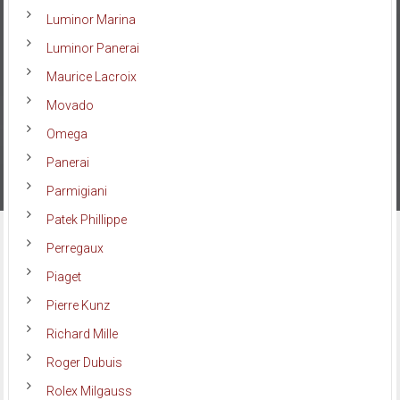
Luminor Marina
Luminor Panerai
Maurice Lacroix
Movado
Omega
Panerai
Parmigiani
Patek Phillippe
Perregaux
Piaget
Pierre Kunz
Richard Mille
Roger Dubuis
Rolex Milgauss