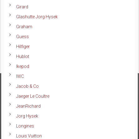
Girard
Glashutte Jorg Hysek
Graham
Guess
Hilfiger
Hublot
Ikepod
IWC
Jacob & Co
Jaeger Le Coultre
JeanRichard
Jorg Hysek
Longines
Louis Vuitton