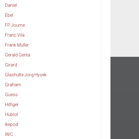
Daniel
Ebel
FP Journe
Franc Vila
Frank Muller
Gerald Genta
Girard
Glashutte Jorg Hysek
Graham
Guess
Hilfiger
Hublot
Ikepod
IWC