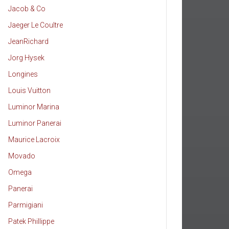
Jacob & Co
Jaeger Le Coultre
JeanRichard
Jorg Hysek
Longines
Louis Vuitton
Luminor Marina
Luminor Panerai
Maurice Lacroix
Movado
Omega
Panerai
Parmigiani
Patek Phillippe