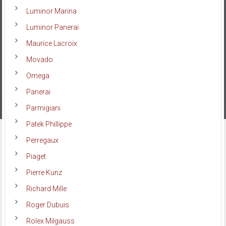
Luminor Marina
Luminor Panerai
Maurice Lacroix
Movado
Omega
Panerai
Parmigiani
Patek Phillippe
Perregaux
Piaget
Pierre Kunz
Richard Mille
Roger Dubuis
Rolex Milgauss