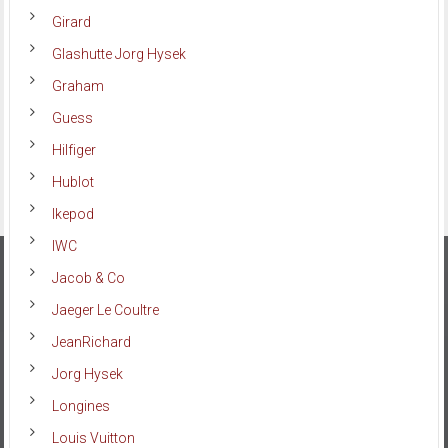
Girard
Glashutte Jorg Hysek
Graham
Guess
Hilfiger
Hublot
Ikepod
IWC
Jacob & Co
Jaeger Le Coultre
JeanRichard
Jorg Hysek
Longines
Louis Vuitton